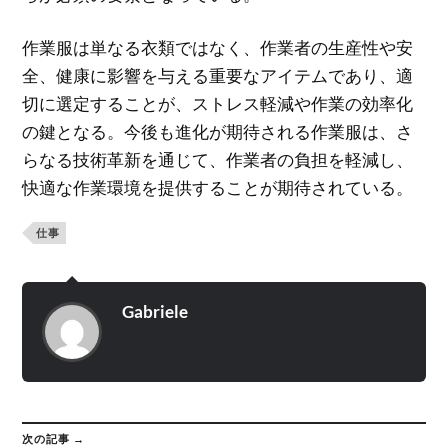
作業服は単なる衣類ではなく、作業者の生産性や安
全、健康に影響を与える重要なアイテムであり、適
切に選定することが、ストレス軽減や作業の効率化
の鍵となる。今後も進化が期待される作業服は、さ
らなる技術革新を通じて、作業者の負担を軽減し、
快適な作業環境を提供することが期待されている。
仕事
Gabriele
次の記事 →