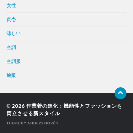
女性
寅壱
涼しい
空調
空調服
通販
© 2026
作業着の進化：機能性とファッションを
両立させる新スタイル
THEME BY
ANDERS NORÉN