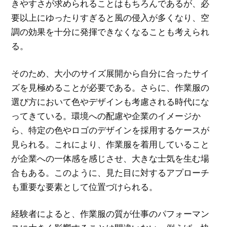
きやすさが求められることはもちろんであるが、必
要以上にゆったりすぎると風の侵入が多くなり、空
調の効果を十分に発揮できなくなることも考えられ
る。
そのため、大小のサイズ展開から自分に合ったサイ
ズを見極めることが必要である。さらに、作業服の
選び方において色やデザインも考慮される時代にな
ってきている。環境への配慮や企業のイメージか
ら、特定の色やロゴのデザインを採用するケースが
見られる。これにより、作業服を着用していること
が企業への一体感を感じさせ、大きな士気を生む場
合もある。このように、見た目に対するアプローチ
も重要な要素として位置づけられる。
経験者によると、作業服の質が仕事のパフォーマン