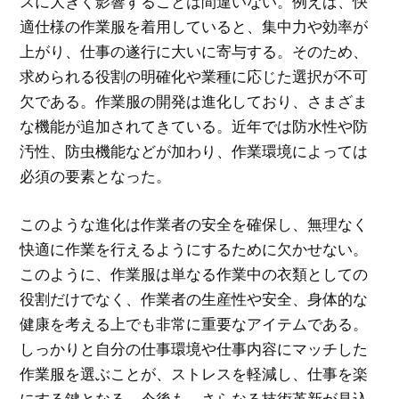
スに大きく影響することは間違いない。例えば、快
適仕様の作業服を着用していると、集中力や効率が
上がり、仕事の遂行に大いに寄与する。そのため、
求められる役割の明確化や業種に応じた選択が不可
欠である。作業服の開発は進化しており、さまざま
な機能が追加されてきている。近年では防水性や防
汚性、防虫機能などが加わり、作業環境によっては
必須の要素となった。
このような進化は作業者の安全を確保し、無理なく
快適に作業を行えるようにするために欠かせない。
このように、作業服は単なる作業中の衣類としての
役割だけでなく、作業者の生産性や安全、身体的な
健康を考える上でも非常に重要なアイテムである。
しっかりと自分の仕事環境や仕事内容にマッチした
作業服を選ぶことが、ストレスを軽減し、仕事を楽
にする鍵となる。今後も、さらなる技術革新が見込