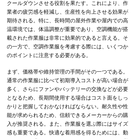
クールダウンさせる役割を果たす。これにより、作
業者の疲労感を軽減し、生産性を向上させる効果が
期待される。特に、長時間の屋外作業や屋内での高
温環境では、体温調整が重要であり、空調機能が搭
載された作業服は非常に効果的であると言える。そ
の一方で、空調作業服を考慮する際には、いくつか
のポイントに注意する必要がある。
まず、価格帯や維持管理の手間がその一つである。
通常の作業服に比べて初期導入コストが高い場合が
多く、さらにファンやバッテリーの交換などが必要
となるため、長期間使用する場合はコスト面をしっ
かりと把握しておかなければならない。耐久性や性
能が求められるため、信頼できるメーカーからの購
入が推奨される。また、作業服を選ぶ際にはサイズ
感も重要である。快適な着用感を得るためには、動