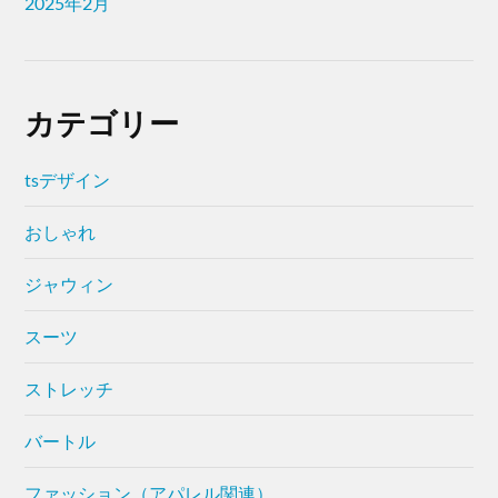
2025年2月
カテゴリー
tsデザイン
おしゃれ
ジャウィン
スーツ
ストレッチ
バートル
ファッション（アパレル関連）