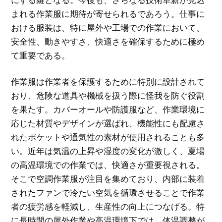
まれる作業服に期待が寄せられるであろう。仕事に
おける服装は、特に屋外や工場での作業において、
安全性、動きやすさ、快適さを確保するために極め
て重要である。
作業服は作業者を保護するために特別に設計されて
おり、危険な道具や機械を扱う際に怪我を防ぐ役割
を果たす。カバーオールや防護服など、作業環境に
応じた材質やデザインが選ばれ、機能性にも配慮さ
れたポケットや通気性の素材が使用されることも多
い。近年は気温の上昇や湿度の変化が激しく、夏場
の高温環境での作業では、快適さが重要視される。
そこで空調作業服が注目を集めており、内部に装着
されたファンで冷たい空気を循環させることで作業
者の疲労感を軽減し、生産性の向上につなげる。特
に長時間の屋外作業や高温環境下では、体温調整が