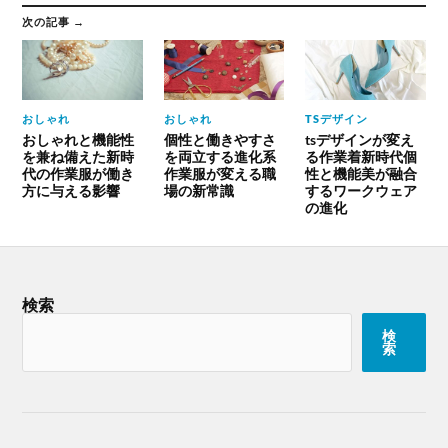
次の記事 →
おしゃれ
おしゃれ
TSデザイン
おしゃれと機能性
個性と働きやすさ
tsデザインが変え
を兼ね備えた新時
を両立する進化系
る作業着新時代個
代の作業服が働き
作業服が変える職
性と機能美が融合
方に与える影響
場の新常識
するワークウェア
の進化
検索
検
索