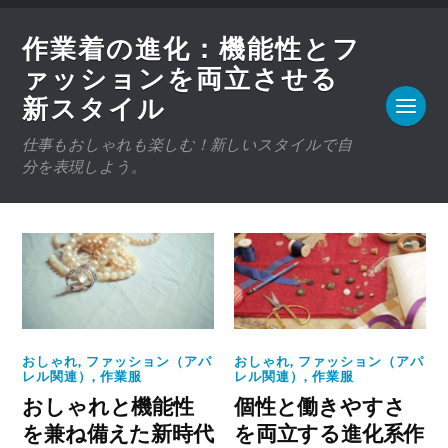
作業着の進化：機能性とフ
ァッションを両立させる
新スタイル
仕事もおしゃれも楽しむ！新しいスタイルで自
分を表現しよう。
おしゃれ
,
ファッション（アパ
おしゃれ
,
ファッション（アパ
レル関連）
,
作業服
レル関連）
,
作業服
おしゃれと機能性
個性と働きやすさ
を兼ね備えた新時代
を両立する進化系作